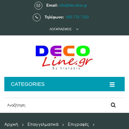
Email:
info@decoline.gr
Τηλέφωνο:
693 776 7150
ΛΟΓΑΡΙΑΣΜΌΣ
CATEGORIES
Αρχική
Επαγγελματικά
Επιγραφές