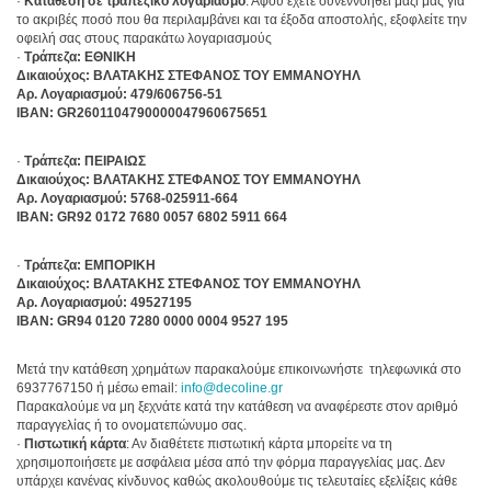
·
Κατάθεση σε τραπεζικό λογαριασμό
: Αφού έχετε συνεννοηθεί μαζί μας για
το ακριβές ποσό που θα περιλαμβάνει και τα έξοδα αποστολής, εξοφλείτε την
οφειλή σας στους παρακάτω λογαριασμούς
·
Τράπεζα: ΕΘΝΙΚΗ
Δικαιούχος: ΒΛΑΤΑΚΗΣ ΣΤΕΦΑΝΟΣ ΤΟΥ ΕΜΜΑΝΟΥΗΛ
Αρ. Λογαριασμού: 479
/606756-5
1
IBAN:
GR2601104790000047960675651
·
Τράπεζα: ΠΕΙΡΑΙΩΣ
Δικαιούχος: ΒΛΑΤΑΚΗΣ ΣΤΕΦΑΝΟΣ ΤΟΥ ΕΜΜΑΝΟΥΗΛ
Αρ. Λογαριασμού: 5768-025911-664
IBAN:
GR
92 0172 7680 0057 6802 5911 664
·
Τράπεζα: ΕΜΠΟΡΙΚΗ
Δικαιούχος: ΒΛΑΤΑΚΗΣ ΣΤΕΦΑΝΟΣ ΤΟΥ ΕΜΜΑΝΟΥΗΛ
Αρ. Λογαριασμού: 49527195
IBAN:
GR
94 0120 7280 0000 0004 9527 195
Μετά την κατάθεση χρημάτων παρακαλούμε επικοινωνήστε τηλεφωνικά στο
6937767150 ή μέσω email:
info@decoline.gr
Παρακαλούμε να μη ξεχνάτε κατά την κατάθεση να αναφέρεστε στον αριθμό
παραγγελίας ή το ονοματεπώνυμο σας.
·
Πιστωτική κάρτα
: Αν διαθέτετε πιστωτική κάρτα μπορείτε να τη
χρησιμοποιήσετε με ασφάλεια μέσα από την φόρμα παραγγελίας μας. Δεν
υπάρχει κανένας κίνδυνος καθώς ακολουθούμε τις τελευταίες εξελίξεις κάθε