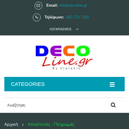
Email:
info@decoline.gr
Τηλέφωνο:
693 776 7150
ΛΟΓΑΡΙΑΣΜΌΣ
CATEGORIES
Αρχική
Αποστολές - Πληρωμές