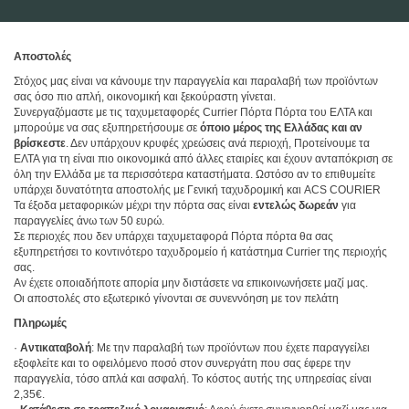
Αποστολές
Στόχος μας είναι να κάνουμε την παραγγελία και παραλαβή των προϊόντων
σας όσο πιο απλή, οικονομική και ξεκούραστη γίνεται.
Συνεργαζόμαστε με τις ταχυμεταφορές Currier Πόρτα Πόρτα του ΕΛΤΑ και
μπορούμε να σας εξυπηρετήσουμε σε
όποιο μέρος της Ελλάδας και αν
βρίσκεστε
. Δεν υπάρχουν κρυφές χρεώσεις ανά περιοχή, Προτείνουμε τα
ΕΛΤΑ για τη είναι πιο οικονομικά από άλλες εταιρίες και έχουν ανταπόκριση σε
όλη την Ελλάδα με τα περισσότερα καταστήματα. Ωστόσο αν το επιθυμείτε
υπάρχει δυνατότητα αποστολής με Γενική ταχυδρομική και
ACS
COURIER
Τα έξοδα μεταφορικών μέχρι την πόρτα σας είναι
εντελώς δωρεάν
για
παραγγελίες άνω των 50 ευρώ.
Σε περιοχές που δεν υπάρχει ταχυμεταφορά Πόρτα πόρτα θα σας
εξυπηρετήσει το κοντινότερο ταχυδρομείο ή κατάστημα Currier της περιοχής
σας.
Αν έχετε οποιαδήποτε απορία μην διστάσετε να επικοινωνήσετε μαζί μας.
Οι αποστολές στο εξωτερικό γίνονται σε συνεννόηση με τον πελάτη
Πληρωμές
·
Αντικαταβολή
: Με την παραλαβή των προϊόντων που έχετε παραγγείλει
εξοφλείτε και το οφειλόμενο ποσό στον συνεργάτη που σας έφερε την
παραγγελία, τόσο απλά και ασφαλή. Το κόστος αυτής της υπηρεσίας είναι
2,35€.