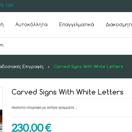
76 7150
κή
Αυτοκόλλητα
Επαγγελματικά
Διακοσμητ
δοσιακές Επιγραφές
Carved Signs With White Letters
Carved Signs With White Letters
σκαλιστη επιγραφη με ασπρα γραμματα...
230,00 €