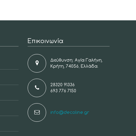
Επικοινωνία
Διεύθυνση: Αγία Γαλήνη,
Κρήτη, 74056, Ελλάδα.
28320 91336
693 776 7150
info@decoline.gr