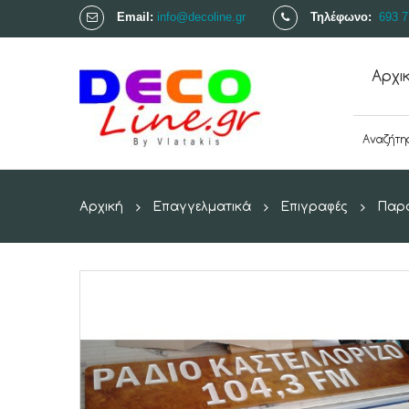
Email:
info@decoline.gr
Τηλέφωνο:
693 7
Αρχι
Αρχική
Επαγγελματικά
Επιγραφές
Παρα