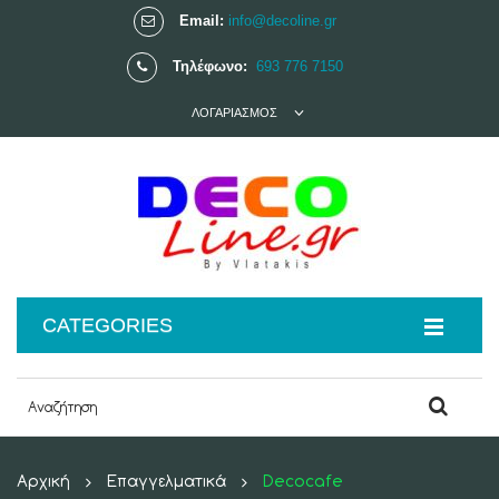
Email:
info@decoline.gr
Τηλέφωνο:
693 776 7150
ΛΟΓΑΡΙΑΣΜΌΣ
CATEGORIES
Αρχική
Επαγγελματικά
Decocafe